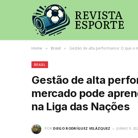
Home
Brasil
Gestão de alta performance: O que o 
»
»
BRASIL
Gestão de alta perf
mercado pode aprend
na Liga das Nações
POR
DIEGO RODRÍGUEZ VELÁZQUEZ
JUNHO 9, 20