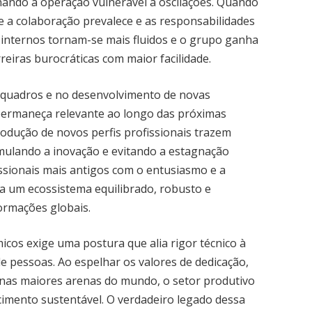
rnando a operação vulnerável a oscilações. Quando
a colaboração prevalece e as responsabilidades
s internos tornam-se mais fluidos e o grupo ganha
eiras burocráticas com maior facilidade.
 quadros e no desenvolvimento de novas
 permaneça relevante ao longo das próximas
trodução de novos perfis profissionais trazem
imulando a inovação e evitando a estagnação
fissionais mais antigos com o entusiasmo e a
ria um ecossistema equilibrado, robusto e
ormações globais.
cos exige uma postura que alia rigor técnico à
 pessoas. Ao espelhar os valores de dedicação,
 nas maiores arenas do mundo, o setor produtivo
imento sustentável. O verdadeiro legado dessa