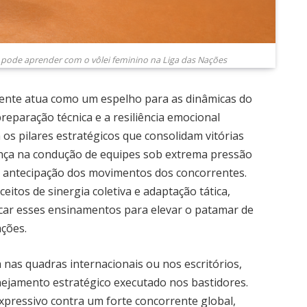
pode aprender com o vôlei feminino na Liga das Nações
ente atua como um espelho para as dinâmicas do
reparação técnica e a resiliência emocional
 os pilares estratégicos que consolidam vitórias
ança na condução de equipes sob extrema pressão
 na antecipação dos movimentos dos concorrentes.
eitos de sinergia coletiva e adaptação tática,
ar esses ensinamentos para elevar o patamar de
ações.
 nas quadras internacionais ou nos escritórios,
ejamento estratégico executado nos bastidores.
pressivo contra um forte concorrente global,