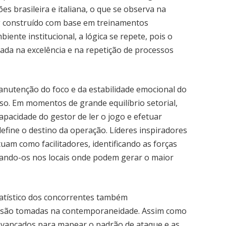
s brasileira e italiana, o que se observa na
rg construído com base em treinamentos
ente institucional, a lógica se repete, pois o
ada na excelência e na repetição de processos
anutenção do foco e da estabilidade emocional do
so. Em momentos de grande equilíbrio setorial,
pacidade do gestor de ler o jogo e efetuar
define o destino da operação. Líderes inspiradores
uam como facilitadores, identificando as forças
onando-os nos locais onde podem gerar o maior
tatístico dos concorrentes também
 são tomadas na contemporaneidade. Assim como
 avançados para mapear o padrão de ataque e as