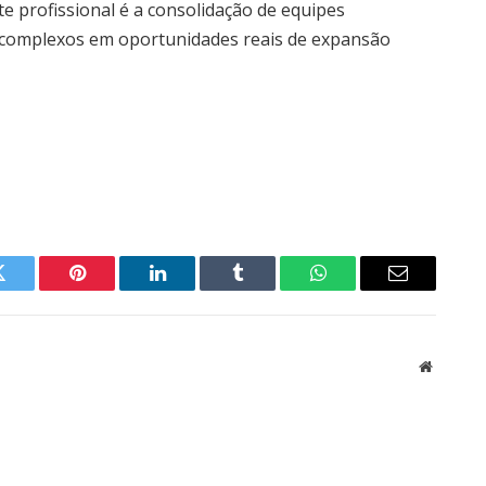
e profissional é a consolidação de equipes
os complexos em oportunidades reais de expansão
Twitter
Pinterest
LinkedIn
Tumblr
WhatsApp
Email
Website