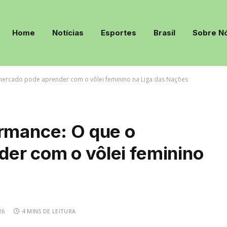
Home
Notícias
Esportes
Brasil
Sobre N
mercado pode aprender com o vôlei feminino na Liga das Nações
ormance: O que o
er com o vôlei feminino
26
4 MINS DE LEITURA