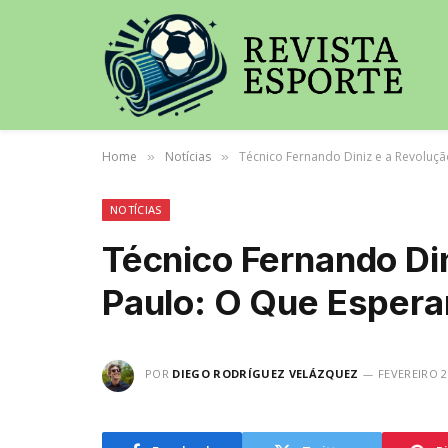
Home
Notícias
Técnico Fernando Diniz e a Revoluç
»
»
NOTÍCIAS
Técnico Fernando Di
Paulo: O Que Espera
POR
DIEGO RODRÍGUEZ VELÁZQUEZ
FEVEREIRO 2