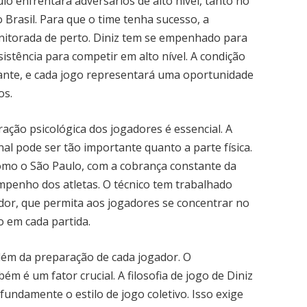
o enfrentará adversários de alto nível, tanto no
Brasil. Para que o time tenha sucesso, a
onitorada de perto. Diniz tem se empenhado para
istência para competir em alto nível. A condição
ante, e cada jogo representará uma oportunidade
os.
ção psicológica dos jogadores é essencial. A
l pode ser tão importante quanto a parte física.
omo o São Paulo, com a cobrança constante da
mpenho dos atletas. O técnico tem trabalhado
dor, que permita aos jogadores se concentrar no
 em cada partida.
além da preparação de cada jogador. O
m é um fator crucial. A filosofia de jogo de Diniz
ndamente o estilo de jogo coletivo. Isso exige