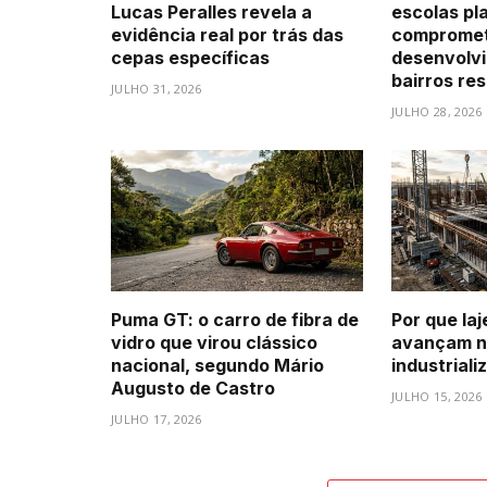
Lucas Peralles revela a
escolas pl
evidência real por trás das
compromet
cepas específicas
desenvolv
bairros res
JULHO 31, 2026
JULHO 28, 2026
Puma GT: o carro de fibra de
Por que laj
vidro que virou clássico
avançam n
nacional, segundo Mário
industriali
Augusto de Castro
JULHO 15, 2026
JULHO 17, 2026