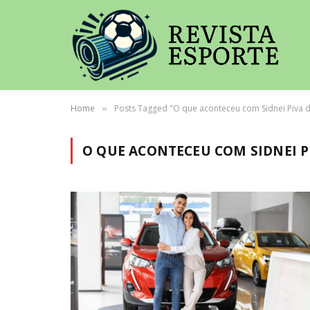
Home
Posts Tagged "O que aconteceu com Sidnei Piva d
»
O QUE ACONTECEU COM SIDNEI PI