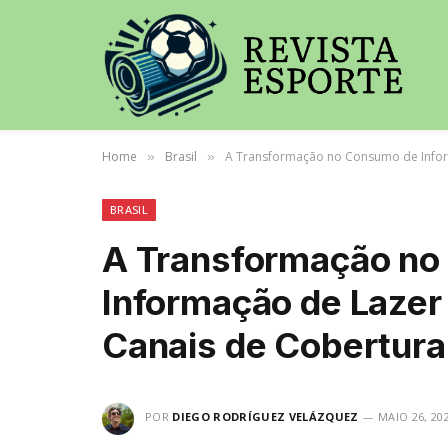
Home
Brasil
A Transformação no Consumo de Inform
»
»
BRASIL
A Transformação no
Informação de Lazer
Canais de Cobertura 
POR
DIEGO RODRÍGUEZ VELÁZQUEZ
MAIO 26, 20