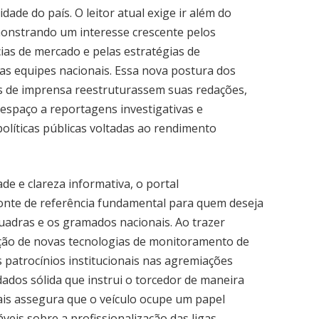
dade do país. O leitor atual exige ir além do
emonstrando um interesse crescente pelos
cias de mercado e pelas estratégias de
as equipes nacionais. Essa nova postura dos
os de imprensa reestruturassem suas redações,
espaço a reportagens investigativas e
líticas públicas voltadas ao rendimento
de e clareza informativa, o portal
onte de referência fundamental para quem deseja
dras e os gramados nacionais. Ao trazer
ção de novas tecnologias de monitoramento de
patrocínios institucionais nas agremiações
dados sólida que instrui o torcedor de maneira
iais assegura que o veículo ocupe um papel
eis sobre a profissionalização das ligas