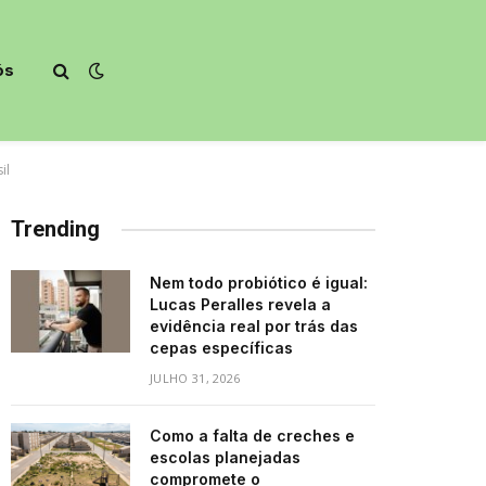
ós
il
Trending
Nem todo probiótico é igual:
Lucas Peralles revela a
evidência real por trás das
cepas específicas
JULHO 31, 2026
Como a falta de creches e
escolas planejadas
compromete o