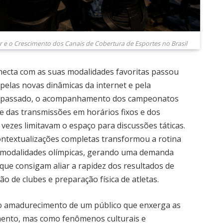
 o Crescimento dos Canais de Cobertura de Esportes no Brasil
necta com as suas modalidades favoritas passou
elas novas dinâmicas da internet e pela
 No passado, o acompanhamento dos campeonatos
e das transmissões em horários fixos e dos
 vezes limitavam o espaço para discussões táticas.
contextualizações completas transformou a rotina
 e modalidades olímpicas, gerando uma demanda
 que consigam aliar a rapidez dos resultados de
 de clubes e preparação física de atletas.
o amadurecimento de um público que enxerga as
ento, mas como fenômenos culturais e