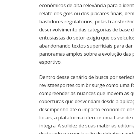
econômicos de alta relevância para a identi
relato dos gols ou dos placares finais, d
bastidores regulatórios, pelas transferên
desenvolvimento das categorias de base d
entusiastas do setor exigiu que os veícul
abandonando textos superficiais para dar 
panoramas amplos sobre a evolução das po
esportivo.
Dentro desse cenário de busca por serieda
revistaesportes.com.br surge como uma f
compreender as nuances que movem as qua
coberturas que desvendam desde a aplica
desempenho até o impacto econômico dos 
locais, a plataforma oferece uma base de 
íntegra. A solidez de suas matérias editor
destacado na construção de debates saudáv