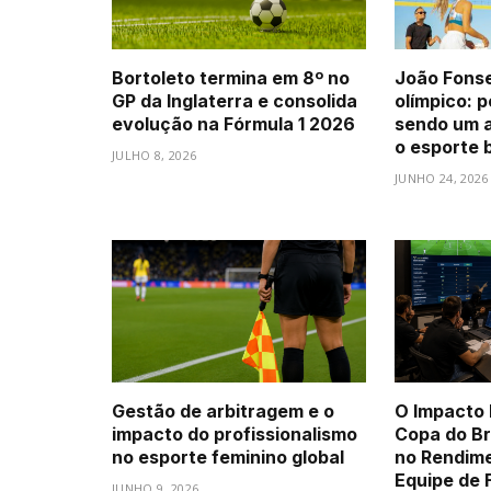
Bortoleto termina em 8º no
João Fonsec
GP da Inglaterra e consolida
olímpico: 
evolução na Fórmula 1 2026
sendo um a
o esporte b
JULHO 8, 2026
JUNHO 24, 2026
Gestão de arbitragem e o
O Impacto 
impacto do profissionalismo
Copa do Br
no esporte feminino global
no Rendim
Equipe de 
JUNHO 9, 2026