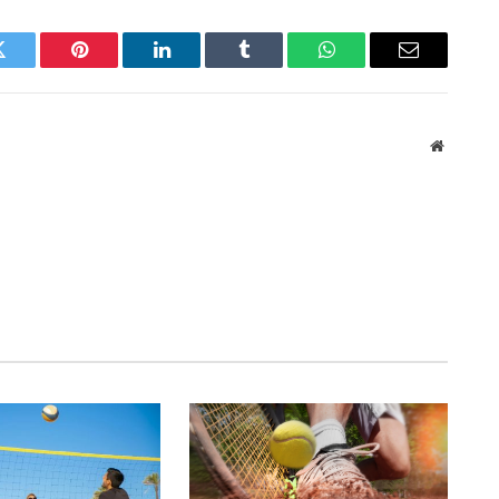
Twitter
Pinterest
LinkedIn
Tumblr
WhatsApp
Email
Website