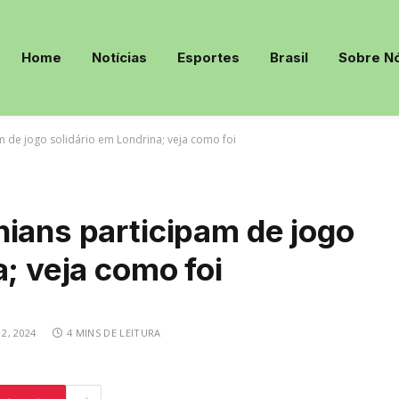
Home
Notícias
Esportes
Brasil
Sobre N
m de jogo solidário em Londrina; veja como foi
ians participam de jogo
a; veja como foi
2, 2024
4 MINS DE LEITURA