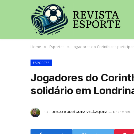
Home
Esportes
Jogadores do Corinthians participa
»
»
ESPORTES
Jogadores do Corinth
solidário em Londrin
POR
DIEGO RODRÍGUEZ VELÁZQUEZ
DEZEMBRO 1