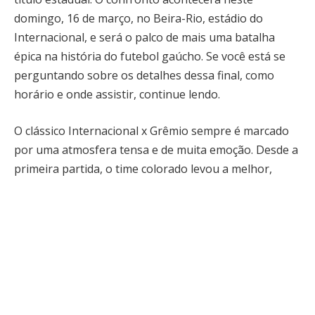
domingo, 16 de março, no Beira-Rio, estádio do
Internacional, e será o palco de mais uma batalha
épica na história do futebol gaúcho. Se você está se
perguntando sobre os detalhes dessa final, como
horário e onde assistir, continue lendo.
O clássico Internacional x Grêmio sempre é marcado
por uma atmosfera tensa e de muita emoção. Desde a
primeira partida, o time colorado levou a melhor,
vencendo o Grêmio por 2 a 0 na Arena. Isso deu ao
Internacional uma vantagem significativa, mas o
Grêmio não desistirá facilmente. A equipe comandada
por Gustavo Quinteros sabe da importância desse
jogo e está disposta a lutar até o fim. A grande
pergunta é: será que o time gremista conseguirá
reverter essa vantagem no Beira-Rio ou o