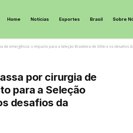
Home
Notícias
Esportes
Brasil
Sobre N
a de emergência: o impacto para a Seleção Brasileira de Vôlei e os desafios 
ssa por cirurgia de
to para a Seleção
 os desafios da