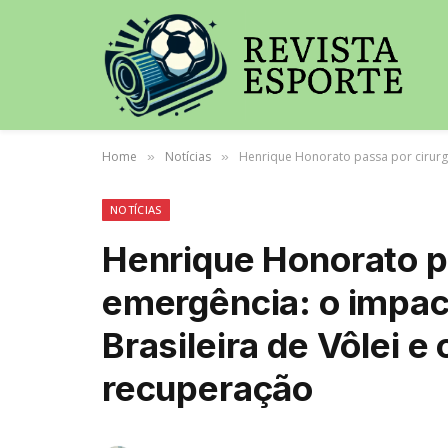
Home
Notícias
Henrique Honorato passa por cirurgi
»
»
NOTÍCIAS
Henrique Honorato pa
emergência: o impac
Brasileira de Vôlei e
recuperação