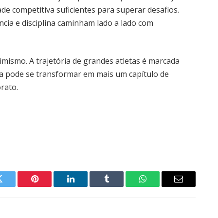
e competitiva suficientes para superar desafios.
ência e disciplina caminham lado a lado com
ismo. A trajetória de grandes atletas é marcada
ia pode se transformar em mais um capítulo de
rato.
Twitter
Pinterest
LinkedIn
Tumblr
WhatsApp
Email