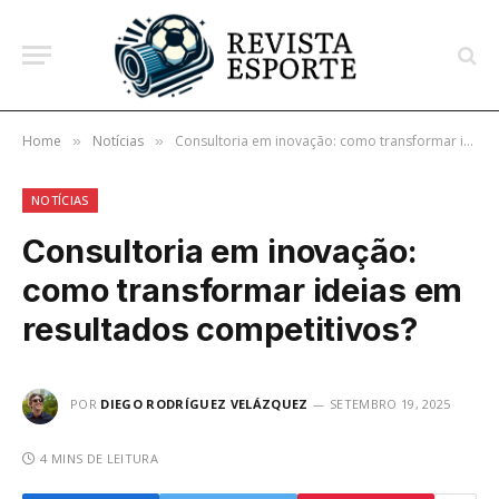
Home
Notícias
Consultoria em inovação: como transformar ideias em resultados competitivos?
»
»
NOTÍCIAS
Consultoria em inovação:
como transformar ideias em
resultados competitivos?
POR
DIEGO RODRÍGUEZ VELÁZQUEZ
SETEMBRO 19, 2025
4 MINS DE LEITURA