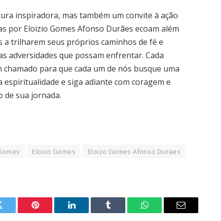
tura inspiradora, mas também um convite à ação
adas por Eloizio Gomes Afonso Durães ecoam além
es a trilharem seus próprios caminhos de fé e
s adversidades que possam enfrentar. Cada
um chamado para que cada um de nós busque uma
espiritualidade e siga adiante com coragem e
o de sua jornada.
 Gomes
Eloizo Gomes
Eloizo Gomes Afonso Duraes
Twitter
Pinterest
LinkedIn
Tumblr
WhatsApp
Email