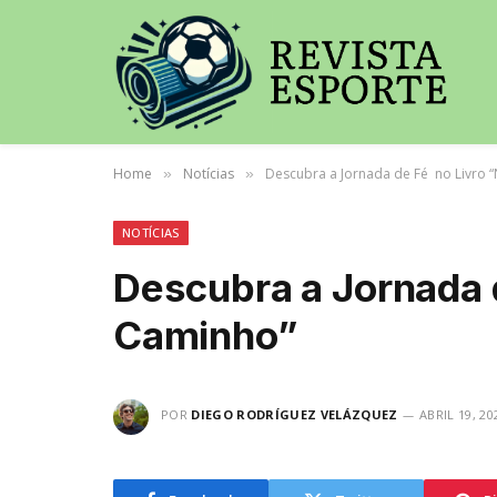
Home
Notícias
Descubra a Jornada de Fé no Livro 
»
»
NOTÍCIAS
Descubra a Jornada 
Caminho”
POR
DIEGO RODRÍGUEZ VELÁZQUEZ
ABRIL 19, 20