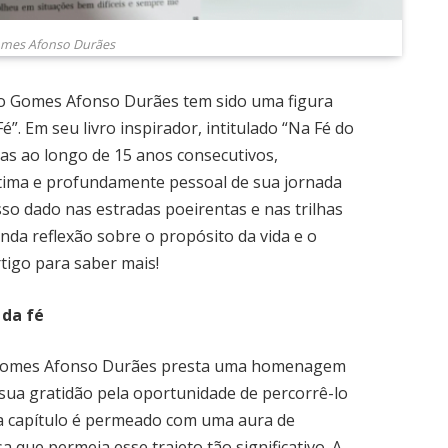
omes Afonso Durães
izio Gomes Afonso Durães tem sido uma figura
”. Em seu livro inspirador, intitulado “Na Fé do
ias ao longo de 15 anos consecutivos,
ntima e profundamente pessoal de sua jornada
sso dado nas estradas poeirentas e nas trilhas
da reflexão sobre o propósito da vida e o
rtigo para saber mais!
da fé
io Gomes Afonso Durães presta uma homenagem
sua gratidão pela oportunidade de percorrê-lo
da capítulo é permeado com uma aura de
sa que permeia esse trajeto tão significativo. A