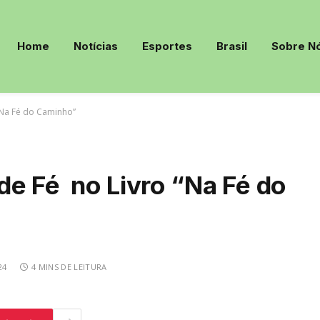
Home
Notícias
Esportes
Brasil
Sobre N
“Na Fé do Caminho”
de Fé no Livro “Na Fé do
24
4 MINS DE LEITURA