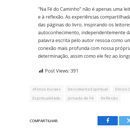
“Na Fé do Caminho” não é apenas uma lei
e à reflexão. As experiências compartilh
das páginas do livro, inspirando os leitor
autoconhecimento, independentemente da
palavra escrita pelo autor ressoa como 
conexão mais profunda com nossa própria 
determinação, assim como ele fez ao long
Post Views:
391
Afonso Duraes
Descoberta Espiritual
Eloizio
Espiritualidade
Jornada de Fé
Reflexão
COMPARTILHAR.
Facebook