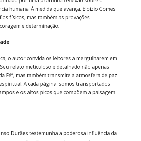
mpanhado por uma profunda reflexão sobre o
tência humana. À medida que avança, Eloizio Gomes
fios físicos, mas também as provações
 coragem e determinação.
dade
ca, o autor convida os leitores a mergulharem em
Seu relato meticuloso e detalhado não apenas
 da Fé”, mas também transmite a atmosfera de paz
espiritual. A cada página, somos transportados
 campos e os altos picos que compõem a paisagem
onso Durães testemunha a poderosa influência da