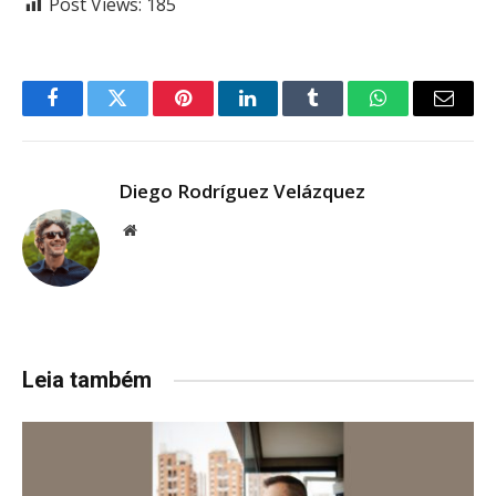
Post Views:
185
Facebook
Twitter
Pinterest
LinkedIn
Tumblr
WhatsApp
Email
Diego Rodríguez Velázquez
Website
Leia também