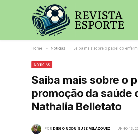
Home
Notícias
Saiba mais sobre o papel do enferm
»
»
NOTÍCIAS
Saiba mais sobre o p
promoção da saúde o
Nathalia Belletato
POR
DIEGO RODRÍGUEZ VELÁZQUEZ
JUNHO 13, 2