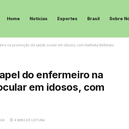
Home
Notícias
Esportes
Brasil
Sobre N
eiro na promoção da saúde ocular em idosos, com Nathalia Belletato
apel do enfermeiro na
cular em idosos, com
024
4 MINS DE LEITURA