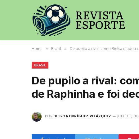
Home
Brasil
De pupilo a rival: como Bielsa mudou c
»
»
BRASIL
De pupilo a rival: c
de Raphinha e foi dec
POR
DIEGO RODRÍGUEZ VELÁZQUEZ
JULHO 5, 20