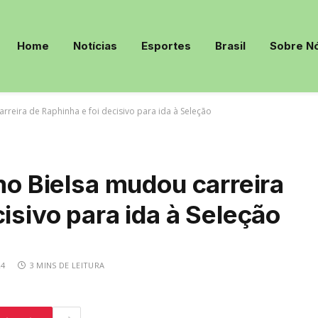
Home
Notícias
Esportes
Brasil
Sobre N
arreira de Raphinha e foi decisivo para ida à Seleção
omo Bielsa mudou carreira
isivo para ida à Seleção
24
3 MINS DE LEITURA