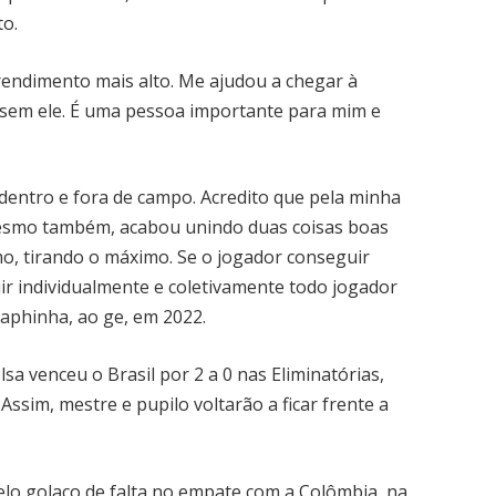
to.
rendimento mais alto. Me ajudou a chegar à
 sem ele. É uma pessoa importante para mim e
 dentro e fora de campo. Acredito que pela minha
mesmo também, acabou unindo duas coisas boas
mo, tirando o máximo. Se o jogador conseguir
ir individualmente e coletivamente todo jogador
Raphinha, ao ge, em 2022.
a venceu o Brasil por 2 a 0 nas Eliminatórias,
ssim, mestre e pupilo voltarão a ficar frente a
lo golaço de falta no empate com a Colômbia, na