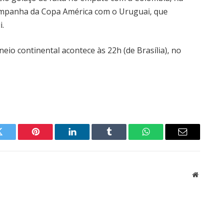
 campanha da Copa América com o Uruguai, que
i.
neio continental acontece às 22h (de Brasília), no
Twitter
Pinterest
LinkedIn
Tumblr
WhatsApp
Email
Website