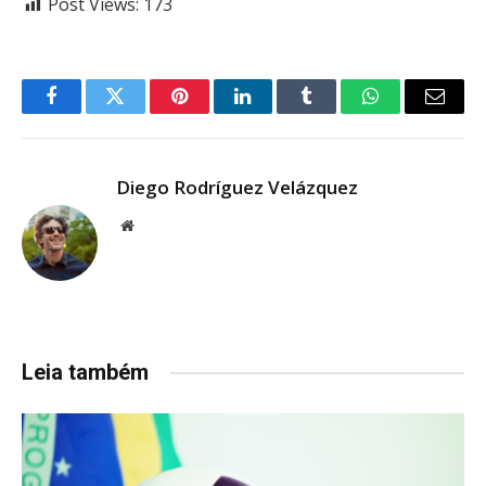
Post Views:
173
Facebook
Twitter
Pinterest
LinkedIn
Tumblr
WhatsApp
Email
Diego Rodríguez Velázquez
Website
Leia também