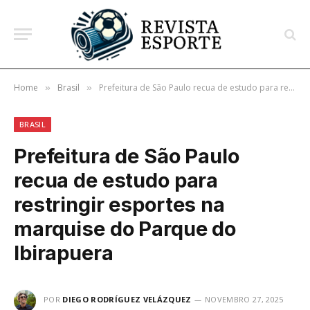
Home
Brasil
Prefeitura de São Paulo recua de estudo para restringir esportes na marquise do Parque do Ibirapuera
»
»
BRASIL
Prefeitura de São Paulo
recua de estudo para
restringir esportes na
marquise do Parque do
Ibirapuera
POR
DIEGO RODRÍGUEZ VELÁZQUEZ
NOVEMBRO 27, 2025