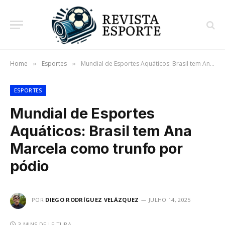
Home
Esportes
Mundial de Esportes Aquáticos: Brasil tem Ana Marcela como trunfo por pódio
»
»
ESPORTES
Mundial de Esportes
Aquáticos: Brasil tem Ana
Marcela como trunfo por
pódio
POR
DIEGO RODRÍGUEZ VELÁZQUEZ
JULHO 14, 2025
3 MINS DE LEITURA