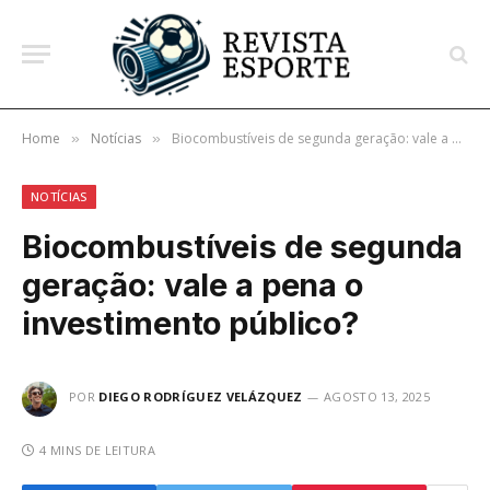
Home
Notícias
Biocombustíveis de segunda geração: vale a pena o investimento público?
»
»
NOTÍCIAS
Biocombustíveis de segunda
geração: vale a pena o
investimento público?
POR
DIEGO RODRÍGUEZ VELÁZQUEZ
AGOSTO 13, 2025
4 MINS DE LEITURA