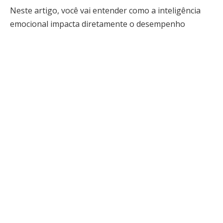
Neste artigo, você vai entender como a inteligência
emocional impacta diretamente o desempenho
profissional, por que ela é considerada a habilidade-
chave do século XXI e como desenvolver essa
competência para transformar sua trajetória
profissional.
O que é inteligência emocional e por
que ela importa tanto para sua
carreira?
A inteligência emocional é a capacidade de perceber,
compreender, gerenciar e expressar emoções de
maneira equilibrada e construtiva. Essa competência
envolve habilidades como autocontrole, empatia,